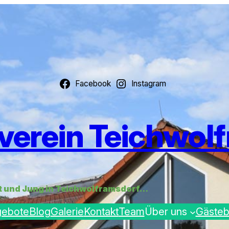
Facebook
Instagram
verein Teichwolf
lt und Jung in Teichwolframsdorf…
gebote
Blog
Galerie
Kontakt
Team
Über uns
Gäste