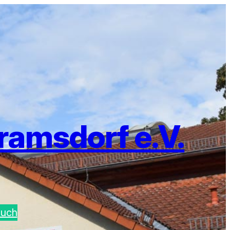
ramsdorf e.V.
buch