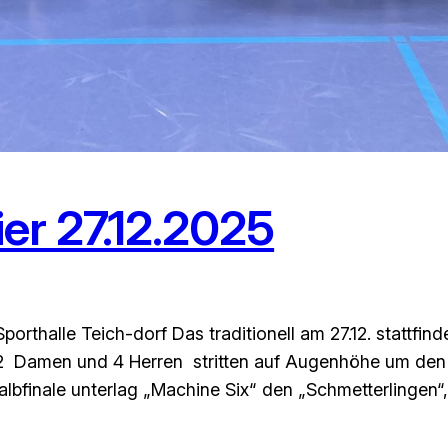
er 27.12.2025
porthalle Teich-dorf Das traditionell am 27.12. stattfin
s 2 Damen und 4 Herren stritten auf Augenhöhe um den
Halbfinale unterlag „Machine Six“ den „Schmetterlingen