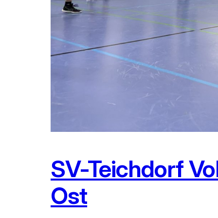
SV-Teichdorf Vol
Ost