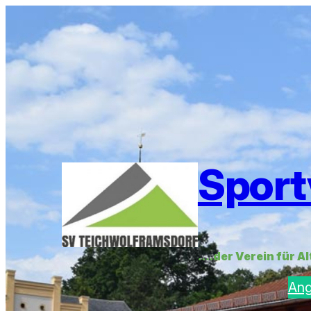
Sport
….der Verein für A
An