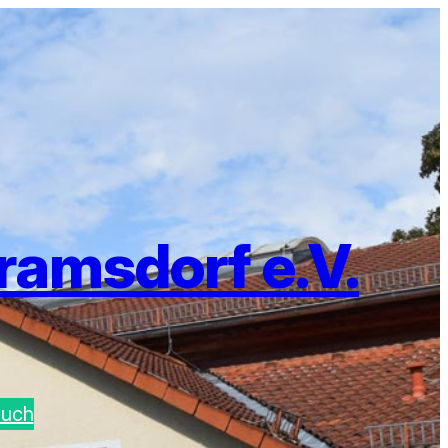
ramsdorf e.V.
buch