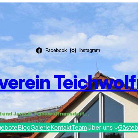
Facebook
Instagram
verein Teichwolf
lt und Jung in Teichwolframsdorf…
gebote
Blog
Galerie
Kontakt
Team
Über uns
Gäste